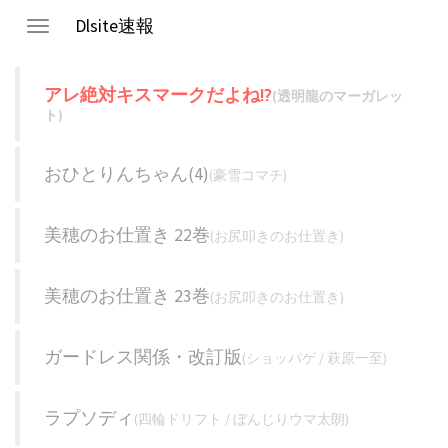
Dlsite速報
Toggle
navigation
アレ絶対キスマークだよね!?
(透明龍のマーガレッ
ト)
おひとりんちゃん(4)
(豪雪コマチ)
美穂のお仕置き 22巻
(お尻叩きのお仕置き)
美穂のお仕置き 23巻
(お尻叩きのお仕置き)
ガードレス関係・改訂版
(ショッパゲ / 萩原一至)
ラプソディ
(四輪ドリフト / ぼんじりウマ太朗)