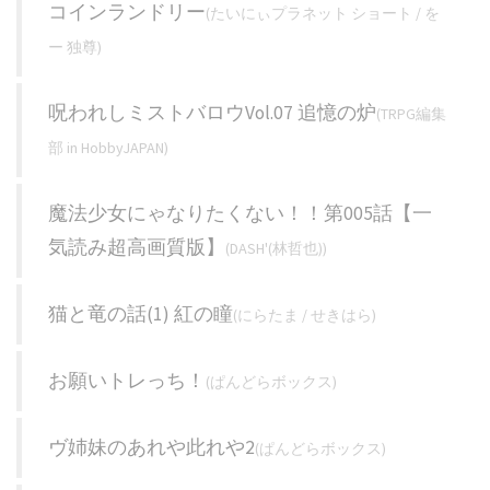
コインランドリー
(たいにぃプラネット ショート / を
ー 独尊)
呪われしミストバロウVol.07 追憶の炉
(TRPG編集
部 in HobbyJAPAN)
魔法少女にゃなりたくない！！第005話【一
気読み超高画質版】
(DASH'(林哲也))
猫と竜の話(1) 紅の瞳
(にらたま / せきはら)
お願いトレっち！
(ぱんどらボックス)
ヴ姉妹のあれや此れや2
(ぱんどらボックス)