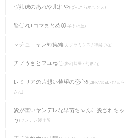
ヴ姉妹のあれや此れや
(ぱんどらボックス)
艦〇れ1コマまとめ⓵
(羊もの屋)
マチュニャン総集編
(カグラミクス / 神楽つな)
チノうさとフユねこ
(夢幻彗星 / 幻影石)
レミリアの片想い希望の恋心5
(ZINFANDEL / ひゅら
さん)
愛が重いヤンデレな早苗ちゃんに愛されちゃ
う
(ヤンデレ製作所)