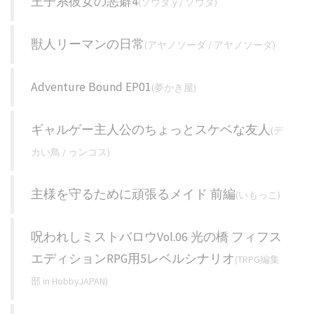
王子系彼女の悪癖4
(ソウダ.y / ソウダ)
獣人リーマンの日常
(アヤノソーダ / アヤノソーダ)
Adventure Bound EP01
(夢かき屋)
ギャルゲー主人公のちょっとスケベな友人
(デ
カい鳥 / ゥンコス)
主様を守るために頑張るメイド 前編
(いもっこ)
呪われしミストバロウVol.06 光の橋 フィフス
エディションRPG用5レベルシナリオ
(TRPG編集
部 in HobbyJAPAN)