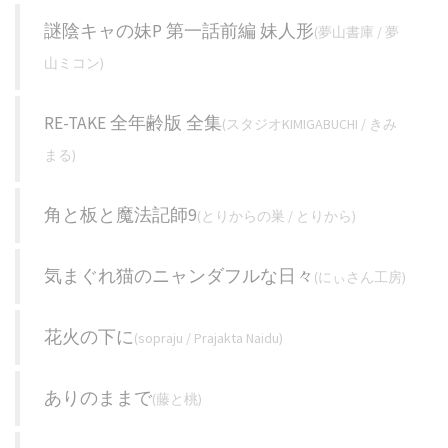
謎陰キャの妹P 第一話前編 妹人形
(夢山書庫 / 夢
山ミコン)
RE-TAKE 全年齢版 全集
(スタジオKIMIGABUCHI / きみ
まる)
角と板と魔法記師9
(とりからの巣 / とりから)
気まぐれ猫のニャンダフルな日々
(にぃさん工房)
花火の下に
(sopraju / Prajakta Naidu)
ありのままで
(藤と桃)