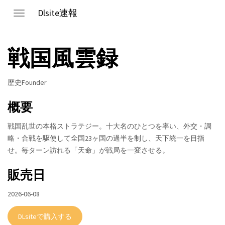
Dlsite速報
Toggle
navigation
戦国風雲録
歴史Founder
概要
戦国乱世の本格ストラテジー。十大名のひとつを率い、外交・調
略・合戦を駆使して全国23ヶ国の過半を制し、天下統一を目指
せ。毎ターン訪れる「天命」が戦局を一変させる。
販売日
2026-06-08
DLsiteで購入する