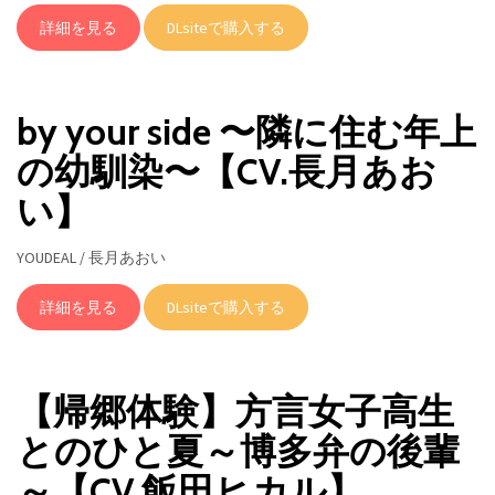
詳細を見る
DLsiteで購入する
by your side 〜隣に住む年上
の幼馴染〜【CV.長月あお
い】
YOUDEAL / 長月あおい
詳細を見る
DLsiteで購入する
【帰郷体験】方言女子高生
とのひと夏～博多弁の後輩
～【CV.飯田ヒカル】