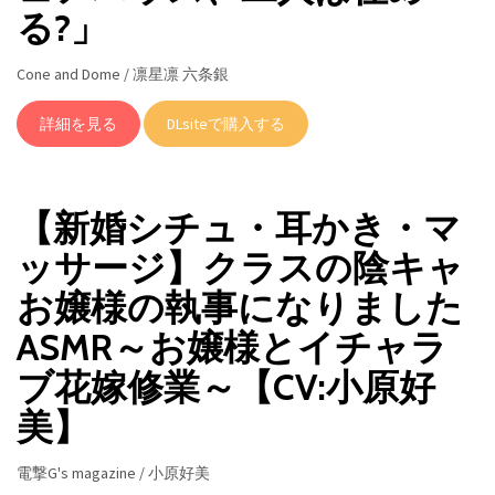
る?」
Cone and Dome / 凛星凛 六条銀
詳細を見る
DLsiteで購入する
【新婚シチュ・耳かき・マ
ッサージ】クラスの陰キャ
お嬢様の執事になりました
ASMR～お嬢様とイチャラ
ブ花嫁修業～【CV:小原好
美】
電撃G's magazine / 小原好美