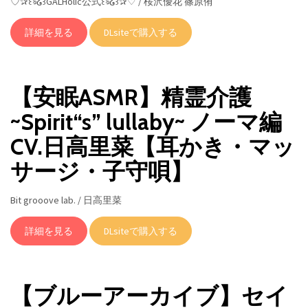
♡✰꒰ঌ໒꒱GALHolic公式꒰ঌ໒꒱✰♡ / 桜沢優花 篠原侑
詳細を見る
DLsiteで購入する
【安眠ASMR】精霊介護
~Spirit“s” lullaby~ ノーマ編
CV.日高里菜【耳かき・マッ
サージ・子守唄】
Bit grooove lab. / 日高里菜
詳細を見る
DLsiteで購入する
【ブルーアーカイブ】セイ