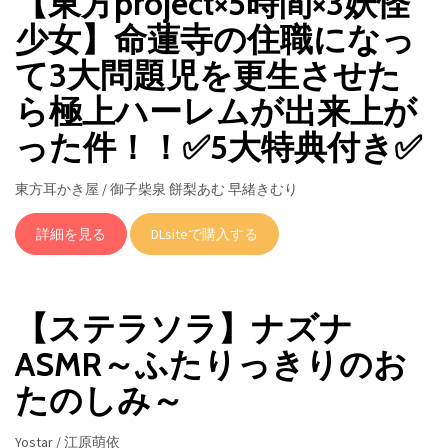
【東方project×5時間×3妖怪
少女】命蓮寺の住職になっ
て3大問題児を更生させた
ら極上ハーレムが出来上が
った件！！✅5大特典付き✅
東方耳かき屋 / 御子柴泉 餅梨あむ 早緒きむり
詳細を見る
DLsiteで購入する
【ステラソラ】ナズナ
ASMR～ふたりっきりのお
たのしみ～
Yostar / 江原萌依