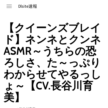
Dlsite速報
Toggle
navigation
【クイーンズブレイ
ド】ネンネとクンネ
ASMR～うちらの恐
ろしさ、た～っぷり
わからせてやるっし
ょ～【CV.長谷川育
美】