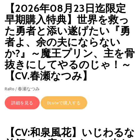
【2026年08月23日迄限定
早期購入特典】世界を救っ
た勇者と添い遂げたい『勇
者よ、余の夫にならない
か?』～魔王プリン、主を骨
抜きにしてやるのじゃ！～
【CV.春瀬なつみ】
RaRo / 春瀬なつみ
詳細を見る
DLsiteで購入する
【CV:和泉風花】いじわるな