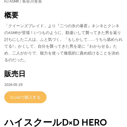
HJ ASMR / 長谷川育美
概要
「クイーンズブレイド」より『二つの氷の暴君』ネンネとクンネ
のASMRが登場！いつものように、勘違いして襲ってきた男を返り
討ちにした二人は、ふと気づく。「もしかして……うちら舐められ
てる?」かくして、自分を襲ってきた男を逆に『わからせる』た
め、二人がかりで、能力を使って徹底的に責め続けることを決め
るのだった。
販売日
2026-05-29
DLsiteで購入する
ハイスクールD×D HERO