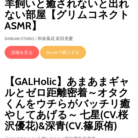
羊飼いと癒されないと出れ
ない部屋【グリムコネクト
ASMR】
DANGAN STUDIO / 和泉風花 富田美憂
詳細を見る
DLsiteで購入する
【GALHolic】あまあまギャ
ルとゼロ距離密着～オタク
くんをウチらがバッチリ癒
やしてあげる～ 七星(CV.桜
沢優花)&深青(CV.篠原侑)