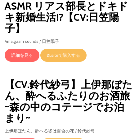
ASMR リアス部長とドキド
キ新婚生活!?【CV:日笠陽
子】
Amalgaam sounds / 日笠陽子
詳細を見る
DLsiteで購入する
【CV.鈴代紗弓】上伊那ぼた
ん、酔へるふたりのお酒旅
~森の中のコテージでお泊
まり~
上伊那ぼたん、酔へる姿は百合の花 / 鈴代紗弓