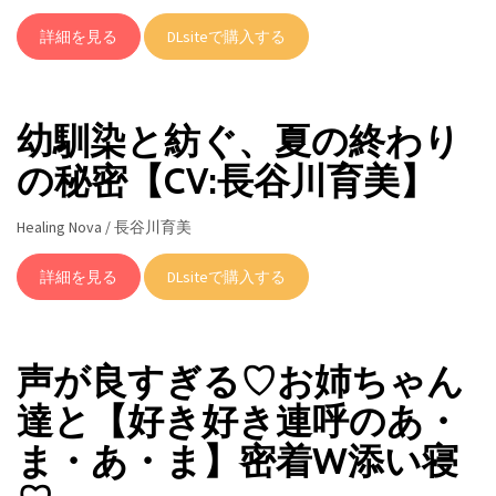
詳細を見る
DLsiteで購入する
幼馴染と紡ぐ、夏の終わり
の秘密【CV:長谷川育美】
Healing Nova / 長谷川育美
詳細を見る
DLsiteで購入する
声が良すぎる♡お姉ちゃん
達と【好き好き連呼のあ・
ま・あ・ま】密着W添い寝