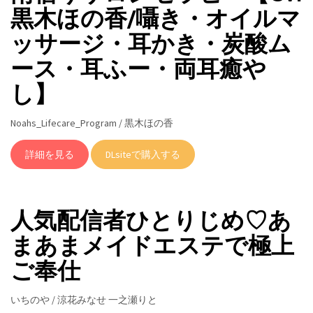
黒木ほの香/囁き・オイルマ
ッサージ・耳かき・炭酸ム
ース・耳ふー・両耳癒や
し】
Noahs_Lifecare_Program / 黒木ほの香
詳細を見る
DLsiteで購入する
人気配信者ひとりじめ♡あ
まあまメイドエステで極上
ご奉仕
いちのや / 涼花みなせ 一之瀬りと