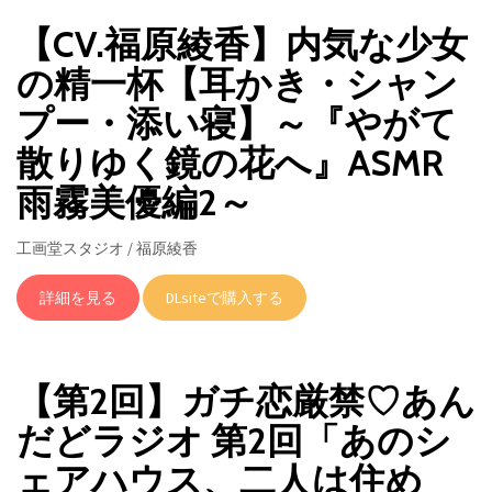
【CV.福原綾香】内気な少女
の精一杯【耳かき・シャン
プー・添い寝】～『やがて
散りゆく鏡の花へ』ASMR
雨霧美優編2～
工画堂スタジオ / 福原綾香
詳細を見る
DLsiteで購入する
【第2回】ガチ恋厳禁♡あん
だどラジオ 第2回「あのシ
ェアハウス、二人は住め