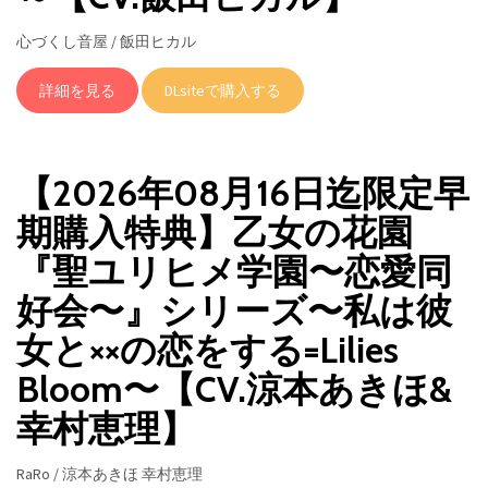
心づくし音屋 / 飯田ヒカル
詳細を見る
DLsiteで購入する
【2026年08月16日迄限定早
期購入特典】乙女の花園
『聖ユリヒメ学園〜恋愛同
好会〜』シリーズ〜私は彼
女と××の恋をする=Lilies
Bloom〜【CV.涼本あきほ&
幸村恵理】
RaRo / 涼本あきほ 幸村恵理