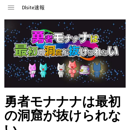
Dlsite速報
Toggle
navigation
勇者モナナナは最初
の洞窟が抜けられな
い