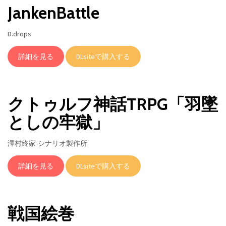
JankenBattle
D.drops
詳細を見る
DLsiteで購入する
クトゥルフ神話TRPG「羽墜
としの牢獄」
澤村終家-シナリオ製作所
詳細を見る
DLsiteで購入する
戦国絵巻